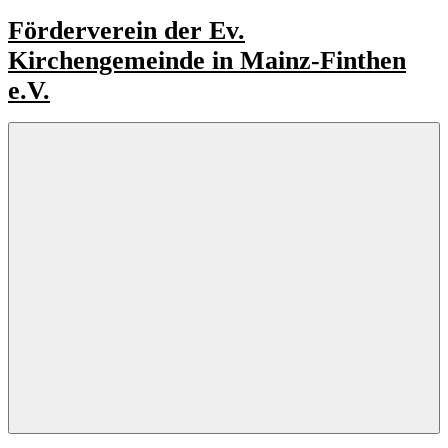
Zum
Förderverein der Ev.
Inhalt
Kirchengemeinde in Mainz-Finthen
springen
e.V.
Fördern.
Begleiten.
Unterstützen
Menü