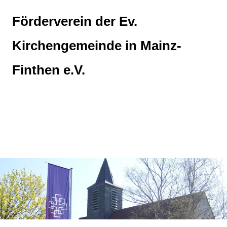
Zum
Inhalt
Förderverein der Ev.
springen
Kirchengemeinde in Mainz-
Finthen e.V.
Fördern.
Begleiten.
MENÜ
Unterstützen